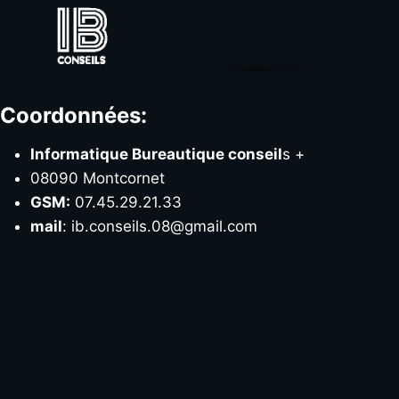
Aller
au
contenu
C
oordonnées:
Informatique Bureautique conseil
s +
08090 Montcornet
GSM:
07.45.29.21.33
mail
: ib.conseils.08@gmail.com